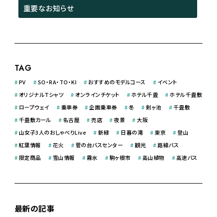
重要なお知らせ
TAG
#
PV
#
SO・RA・TO・KI
#
おすすめのモデルコース
#
イベント
#
オリジナルＴシャツ
#
オンラインチケット
#
ホテル千畳
#
ホテル千畳敷
#
ロープウェイ
#
乗車券
#
企画乗車券
#
冬
#
剣ヶ池
#
千畳敷
#
千畳敷カール
#
名古屋
#
売店
#
夜景
#
大阪
#
山女子3人のおしゃべりLive
#
新緑
#
日暮の滝
#
東京
#
登山
#
紅葉情報
#
花火
#
菅の台バスセンター
#
観光
#
路線バス
#
限定商品
#
雪山情報
#
霧氷
#
駒ヶ根市
#
高山植物
#
高速バス
最新の記事