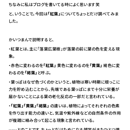
ちなみに私はブログを書いてる時によく思います笑
と、いうことで。今回は
「紅葉」
についてちょっとだけ調べてみま
した。
かいつまんで説明すると、
・紅葉とは、主に「落葉広葉樹」が落葉の前に葉の色を変える現
象。
・赤色に変わるのを
「紅葉」
黄色に変わるのを
「黄葉」
褐色に変
わるのを
「褐葉」
と呼ぶ。
・葉っぱはなぜ色づくのかというと、植物は寒い時期に根っこに
力を貯め込むことから、先端である葉っぱにまで十分に栄養が
届かないことによる葉の老化反応の一部だと言われている。
・
「紅葉」「黄葉」「褐葉」
の違いは、植物によってそれぞれの色素
を作り出す能力の違いと、気温や紫外線などの自然条件の作用
が複雑に絡み合って起こる現象と言われている。
……とのことです。ちょっとだけためになる雑学がまたひとつ増