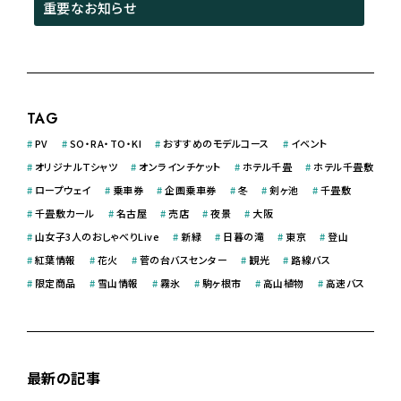
重要なお知らせ
TAG
#
PV
#
SO・RA・TO・KI
#
おすすめのモデルコース
#
イベント
#
オリジナルＴシャツ
#
オンラインチケット
#
ホテル千畳
#
ホテル千畳敷
#
ロープウェイ
#
乗車券
#
企画乗車券
#
冬
#
剣ヶ池
#
千畳敷
#
千畳敷カール
#
名古屋
#
売店
#
夜景
#
大阪
#
山女子3人のおしゃべりLive
#
新緑
#
日暮の滝
#
東京
#
登山
#
紅葉情報
#
花火
#
菅の台バスセンター
#
観光
#
路線バス
#
限定商品
#
雪山情報
#
霧氷
#
駒ヶ根市
#
高山植物
#
高速バス
最新の記事