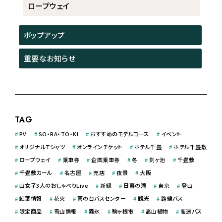
ロープウェイ
ポップアップ
重要なお知らせ
TAG
#
PV
#
SO・RA・TO・KI
#
おすすめのモデルコース
#
イベント
#
オリジナルＴシャツ
#
オンラインチケット
#
ホテル千畳
#
ホテル千畳敷
#
ロープウェイ
#
乗車券
#
企画乗車券
#
冬
#
剣ヶ池
#
千畳敷
#
千畳敷カール
#
名古屋
#
売店
#
夜景
#
大阪
#
山女子3人のおしゃべりLive
#
新緑
#
日暮の滝
#
東京
#
登山
#
紅葉情報
#
花火
#
菅の台バスセンター
#
観光
#
路線バス
#
限定商品
#
雪山情報
#
霧氷
#
駒ヶ根市
#
高山植物
#
高速バス