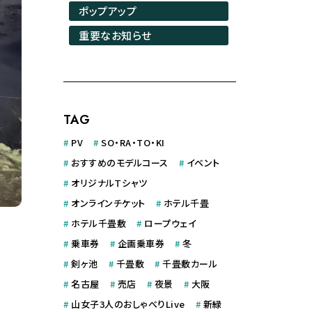
ポップアップ
重要なお知らせ
TAG
#
PV
#
SO・RA・TO・KI
#
おすすめのモデルコース
#
イベント
#
オリジナルＴシャツ
#
オンラインチケット
#
ホテル千畳
#
ホテル千畳敷
#
ロープウェイ
#
乗車券
#
企画乗車券
#
冬
#
剣ヶ池
#
千畳敷
#
千畳敷カール
#
名古屋
#
売店
#
夜景
#
大阪
#
山女子3人のおしゃべりLive
#
新緑