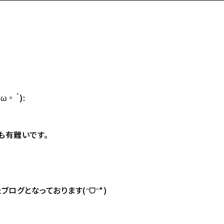
◦｀):
も有難いです。
ログとなっております(ᵔᗜᵔ*)