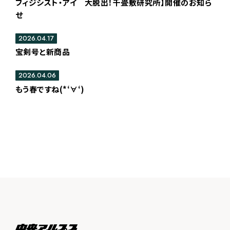
フィジシスト・アイ 大脱出！千畳敷研究所】開催のお知ら
せ
2026.04.17
宝剣号と新商品
2026.04.06
もう春ですね(*‘∀‘)