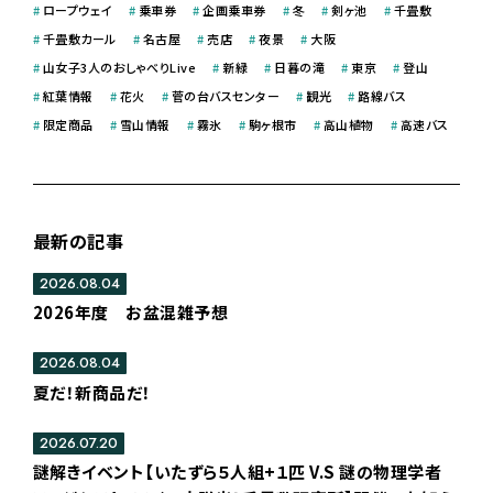
#
ロープウェイ
#
乗車券
#
企画乗車券
#
冬
#
剣ヶ池
#
千畳敷
#
千畳敷カール
#
名古屋
#
売店
#
夜景
#
大阪
#
山女子3人のおしゃべりLive
#
新緑
#
日暮の滝
#
東京
#
登山
#
紅葉情報
#
花火
#
菅の台バスセンター
#
観光
#
路線バス
#
限定商品
#
雪山情報
#
霧氷
#
駒ヶ根市
#
高山植物
#
高速バス
最新の記事
2026.08.04
2026年度 お盆混雑予想
2026.08.04
夏だ！新商品だ！
2026.07.20
謎解きイベント【いたずら５人組+１匹 V.S 謎の物理学者