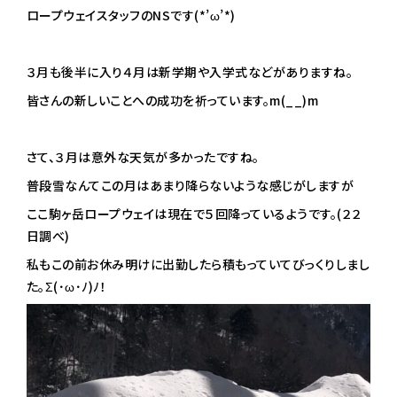
ロープウェイスタッフのNSです(*’ω’*)
３月も後半に入り４月は新学期や入学式などがありますね。
皆さんの新しいことへの成功を祈っています。m(__)m
さて、３月は意外な天気が多かったですね。
普段雪なんてこの月はあまり降らないような感じがしますが
ここ駒ヶ岳ロープウェイは現在で５回降っているようです。(２２
日調べ)
私もこの前お休み明けに出勤したら積もっていてびっくりしまし
た。Σ(･ω･ﾉ)ﾉ！