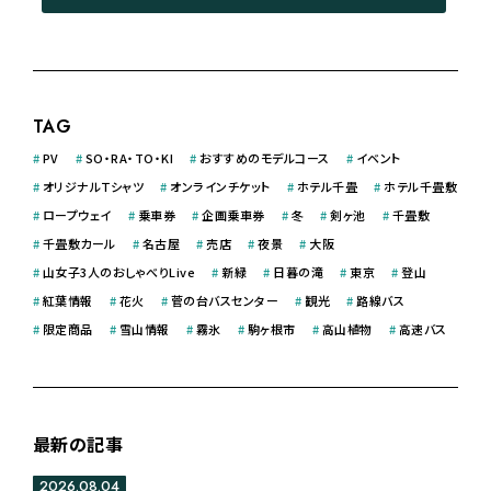
TAG
#
PV
#
SO・RA・TO・KI
#
おすすめのモデルコース
#
イベント
#
オリジナルＴシャツ
#
オンラインチケット
#
ホテル千畳
#
ホテル千畳敷
#
ロープウェイ
#
乗車券
#
企画乗車券
#
冬
#
剣ヶ池
#
千畳敷
#
千畳敷カール
#
名古屋
#
売店
#
夜景
#
大阪
#
山女子3人のおしゃべりLive
#
新緑
#
日暮の滝
#
東京
#
登山
#
紅葉情報
#
花火
#
菅の台バスセンター
#
観光
#
路線バス
#
限定商品
#
雪山情報
#
霧氷
#
駒ヶ根市
#
高山植物
#
高速バス
最新の記事
2026.08.04