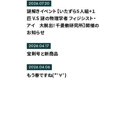
2026.07.20
謎解きイベント【いたずら５人組+１
匹 V.S 謎の物理学者 フィジシスト・
アイ 大脱出！千畳敷研究所】開催の
お知らせ
2026.04.17
宝剣号と新商品
2026.04.06
もう春ですね(*‘∀‘)