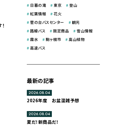
#
日暮の滝
#
東京
#
登山
#
紅葉情報
#
花火
#
菅の台バスセンター
#
観光
す！
#
路線バス
#
限定商品
#
雪山情報
#
霧氷
#
駒ヶ根市
#
高山植物
#
高速バス
最新の記事
2026.08.04
2026年度 お盆混雑予想
2026.08.04
夏だ！新商品だ！