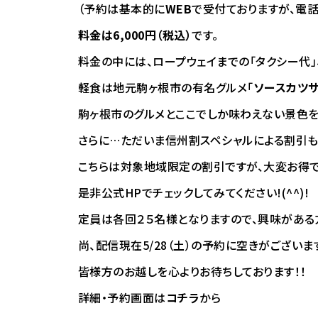
（予約は基本的に
WEB
で受付ておりますが、電話
料金は6,000円（税込）
です。
料金の中には、ロープウェイまでの「タクシー代」、
軽食は地元駒ヶ根市の有名グルメ「
ソースカツ
駒ヶ根市のグルメとここでしか味わえない景色を
さらに…ただいま信州割スペシャルによる割引
こちらは対象地域限定の割引ですが、大変お得
是非公式HPでチェックしてみてください!(^^)!
定員は各回２５名様となりますので、興味がある方
尚、配信現在5/28（土）の予約に空きがございま
皆様方のお越しを心よりお待ちしております！！
詳細・予約画面は
コチラ
から