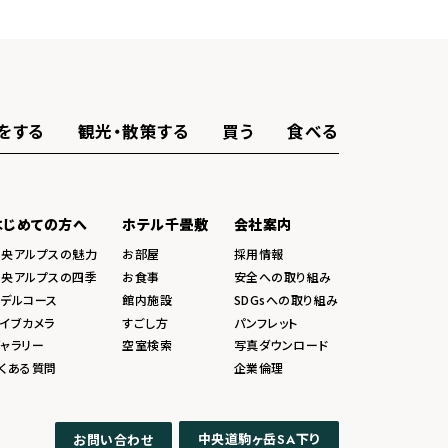
をする
観光・散策する
買う
食べる
はじめての方へ
ホテル千畳敷
会社案内
中央アルプスの魅力
お部屋
採用情報
中央アルプスの四季
お食事
安全への取り組み
モデルコース
館内施設
SDGsへの取り組み
イブカメラ
すごし方
パンフレット
ャラリー
空室検索
写真ダウンロード
くある質問
企業倫理
中央道駒ヶ岳
下り
お問い合わせ
SA