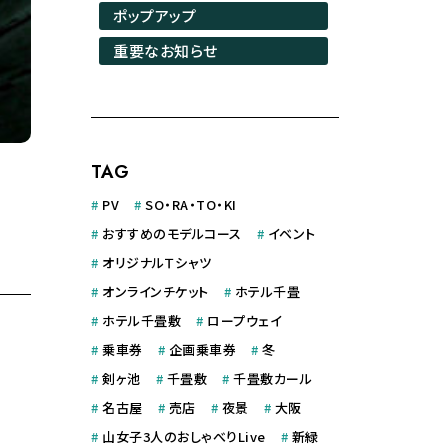
ポップアップ
重要なお知らせ
TAG
#
PV
#
SO・RA・TO・KI
#
おすすめのモデルコース
#
イベント
#
オリジナルＴシャツ
#
オンラインチケット
#
ホテル千畳
#
ホテル千畳敷
#
ロープウェイ
#
乗車券
#
企画乗車券
#
冬
#
剣ヶ池
#
千畳敷
#
千畳敷カール
#
名古屋
#
売店
#
夜景
#
大阪
#
山女子3人のおしゃべりLive
#
新緑