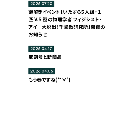
2026.07.20
謎解きイベント【いたずら５人組+１
匹 V.S 謎の物理学者 フィジシスト・
アイ 大脱出！千畳敷研究所】開催の
お知らせ
2026.04.17
宝剣号と新商品
2026.04.06
もう春ですね(*‘∀‘)