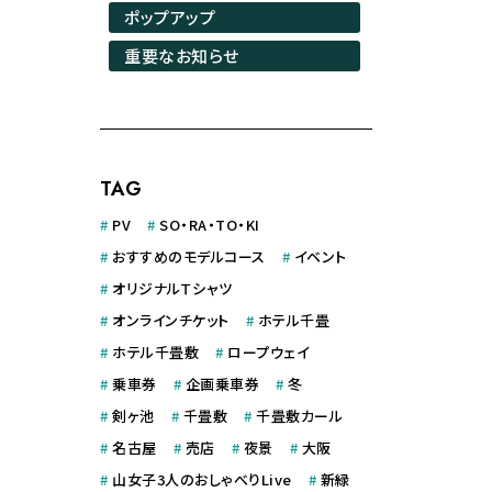
ポップアップ
重要なお知らせ
TAG
#
PV
#
SO・RA・TO・KI
#
おすすめのモデルコース
#
イベント
#
オリジナルＴシャツ
#
オンラインチケット
#
ホテル千畳
#
ホテル千畳敷
#
ロープウェイ
#
乗車券
#
企画乗車券
#
冬
#
剣ヶ池
#
千畳敷
#
千畳敷カール
#
名古屋
#
売店
#
夜景
#
大阪
#
山女子3人のおしゃべりLive
#
新緑