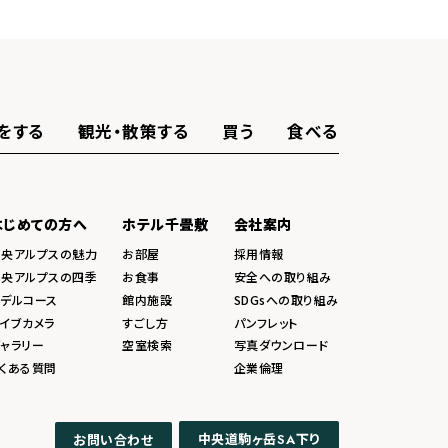
をする
観光・散策する
買う
食べる
はじめての方へ
ホテル千畳敷
会社案内
中央アルプスの魅力
お部屋
採用情報
中央アルプスの四季
お食事
安全への取り組み
モデルコース
館内施設
SDGsへの取り組み
イブカメラ
すごし方
パンフレット
ャラリー
空室検索
写真ダウンロード
くある質問
企業倫理
中央道駒ヶ岳
下り
お問い合わせ
SA